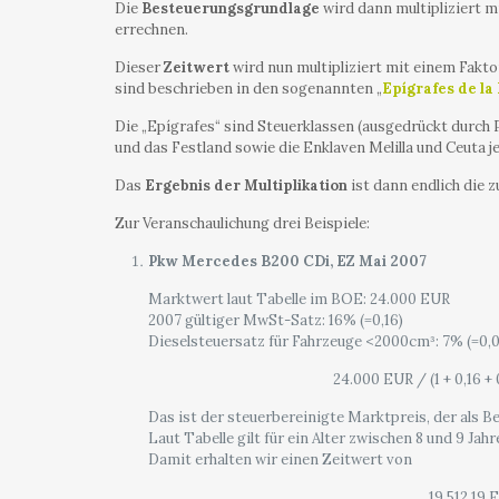
Die
Besteuerungsgrundlage
wird dann multipliziert m
errechnen.
Dieser
Zeitwert
wird nun multipliziert mit einem Fak
sind beschrieben in den sogenannten „
Epígrafes de la
Die „Epígrafes“ sind Steuerklassen (ausgedrückt durch P
und das Festland sowie die Enklaven Melilla und Ceuta j
Das
Ergebnis der Multiplikation
ist dann endlich die 
Zur Veranschaulichung drei Beispiele:
Pkw Mercedes B200 CDi, EZ Mai 2007
Marktwert laut Tabelle im BOE: 24.000 EUR
2007 gültiger MwSt-Satz: 16% (=0,16)
Dieselsteuersatz für Fahrzeuge <2000cm³: 7% (=0,0
24.000 EUR / (1 + 0,16 +
Das ist der steuerbereinigte Marktpreis, der als 
Laut Tabelle gilt für ein Alter zwischen 8 und 9 Ja
Damit erhalten wir einen Zeitwert von
19.512,19