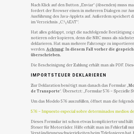
Nach Klick auf den Button „Enviar“ (Absenden) muss man
fordert der Browser einen in mehreren Dialogen zur Au
Ausführung des Java-Applets auf. Außerdem speichert d
im Verzeichnis „C:\AEAT“.
Hat alles geklappt, zeigt die nachfolgende Bestätigung 
notieren oder kopieren, denn die NRC muss als nächste
deklarieren. Hat man mehrere Fahrzeuge zu importieren,
werden.
Achtung
: In diesem Fall vorher die gespeic
überschrieben.
Die Bescheinigung der Zahlung erhält man als PDF. Die
IMPORTSTEUER DEKLARIEREN
Zur Deklaration benötigt man danach das Formular „
Mo
de Transporte
“. Übersetzt: „Formular 576 – Spezielle 
Um das Modelo 576 auszufüllen, öffnet man die folgend
576 – Impuesto especial sobre determinados medios de
Dieses Formular ist schon etwas komplizierter und hält
Steuer für Motorräder. Hilfe erhält man im Fehlerfall nu
Verständigungsschwierigkeiten beim Telefonieren hat, 