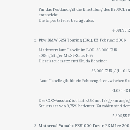
Für das Festland gilt die Einstufung des B200CDi
entspricht.
Die Importsteuer beträgt also:
4.681,93 
Pkw BMW 525i Touring (E61), EZ Februar 2006
Marktwert laut Tabelle im BOE: 36.000 EUR
2006 gültiger MwSt-Satz: 16%
Dieselsteuersatz: entfällt, da Benziner
36.000 EUR / (1 + 0,1
Laut Tabelle gilt für ein Fahrzeugalter zwischen 9 
31.034,48
Der CO2-Ausstoß ist laut BOE mit 179g/km angegeb
Steuersatz von 9,75% bedeutet. Zu zahlen sind de
5.896,55 
Motorrad Yamaha FZS1000 Fazer, EZ März 200