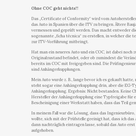
Ohne COC geht nichts
!!!
Das „Certificate of Conformity“ wird vom Autoherstelle
das Auto in Spanien über die ITV zu bringen. Ältere Bau
vermessen und geprüft werden. Das macht entweder die 
sogenannte „ficha técnica“ zu erstellen, in welcher die
zur ITV-Vorführung mitbringt.
Hat man ein neueres Auto und ein COC, ist dabei noch z
Originalzustand befindet, oder ob zumindest die Verän
bereits im COC mit freigegeben sind. Die Prüfingenieure
sind Anhängerkupplungen.
Mein Auto wurde z. B., lange bevor ich es gekauft hat
steht sogar eine Anhängerkupplung drin, aber die EG-
Anhängerkupplung. Ergebnis: Nicht bestanden. Keine 
Hersteller der Anhängerkupplung eine Typfreigabe für 
Bescheinigung einer Werkstatt haben, dass das Teil g
In meinem Fall war die Lösung, dass das Ingenieurbüro,
wollte, sich mit der Prüfstelle geeinigt hat, dass ich
dann nachträglich eintragen lasse, sobald das Auto erst
aufgehoben.