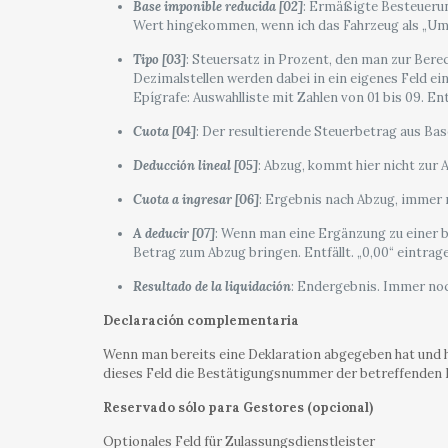
Base imponible reducida [02]
: Ermäßigte Besteuerung
Wert hingekommen, wenn ich das Fahrzeug als „Umz
Tipo [03]
: Steuersatz in Prozent, den man zur Berec
Dezimalstellen werden dabei in ein eigenes Feld ei
Epígrafe: Auswahlliste mit Zahlen von 01 bis 09. 
Cuota [04]
: Der resultierende Steuerbetrag aus Bas
Deducción lineal [05]
: Abzug, kommt hier nicht zur 
Cuota a ingresar [06]
: Ergebnis nach Abzug, immer n
A deducir [07]
: Wenn man eine Ergänzung zu einer be
Betrag zum Abzug bringen. Entfällt. „0,00“ eintrag
Resultado de la liquidación
: Endergebnis. Immer noc
Declaración complementaria
Wenn man bereits eine Deklaration abgegeben hat und 
dieses Feld die Bestätigungsnummer der betreffenden De
Reservado sólo para Gestores (opcional)
Optionales Feld für Zulassungsdienstleister