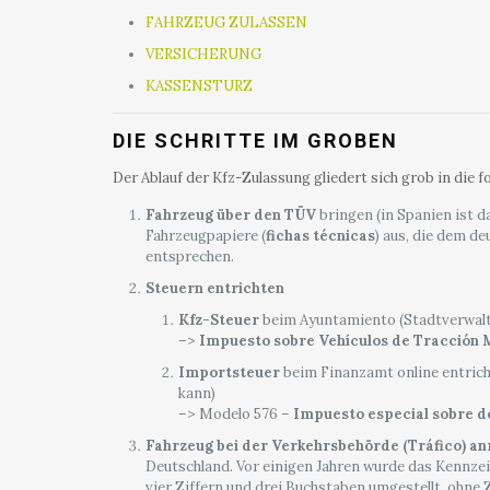
FAHRZEUG ZULASSEN
VERSICHERUNG
KASSENSTURZ
DIE SCHRITTE IM GROBEN
Der Ablauf der Kfz-Zulassung gliedert sich grob in die f
Fahrzeug über den TÜV
bringen (in Spanien ist d
Fahrzeugpapiere (
fichas técnicas
) aus, die dem d
entsprechen.
Steuern entrichten
Kfz-Steuer
beim Ayuntamiento (Stadtverwalt
–>
Impuesto sobre Vehículos de Tracción
Importsteuer
beim Finanzamt online entrich
kann)
–> Modelo 576 –
Impuesto especial sobre 
Fahrzeug bei der Verkehrsbehörde (Tráfico) a
Deutschland. Vor einigen Jahren wurde das Kennze
vier Ziffern und drei Buchstaben umgestellt, ohne