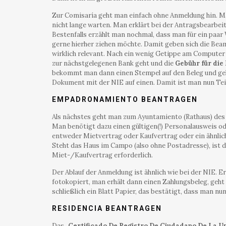
Zur Comisaría geht man einfach ohne Anmeldung hin. Ma
nicht lange warten. Man erklärt bei der Antragsbearbeitu
Bestenfalls erzählt man nochmal, dass man für ein paar
gerne hierher ziehen möchte. Damit geben sich die Beamt
wirklich relevant. Nach ein wenig Getippe am Compute
zur nächstgelegenen Bank geht und die
Gebühr für die
bekommt man dann einen Stempel auf den Beleg und geht
Dokument mit der NIE auf einen. Damit ist man nun Teil
EMPADRONAMIENTO BEANTRAGEN
Als nächstes geht man zum Ayuntamiento (Rathaus) des 
Man benötigt dazu einen gültigen(!) Personalausweis od
entweder Mietvertrag oder Kaufvertrag oder ein ähnli
Steht das Haus im Campo (also ohne Postadresse), ist d
Miet-/Kaufvertrag erforderlich.
Der Ablauf der Anmeldung ist ähnlich wie bei der NIE. Er
fotokopiert, man erhält dann einen Zahlungsbeleg, geht 
schließlich ein Blatt Papier, das bestätigt, dass man n
RESIDENCIA BEANTRAGEN
Das „
Certificado De Registro De Ciudadano De La U