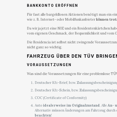
BANKKONTO ERÖFFNEN
Für fast alle bargeldlosen Aktionen benötigt man ein e
wie z. B. Internet- oder Mobilfunkanbieter
können trot
Da wir ja jetzt eine NIE und ein Residentenkärtchen ha
vom eigenen Geschmack, der Bequemlichkeit und vom Gel
Die Residencia ist selbst nicht zwingende Voraussetzung 
nicht ganz so wichtig.
FAHRZEUG ÜBER DEN TÜV BRINGE
VORAUSSETZUNGEN
Was sind die Voraussetzungen für eine problemlose TÜ
Deutscher Kfz-Brief, bzw. Zulassungsbescheinigung
Deutscher Kfz-Schein, bzw. Zulassungsbescheinigun
COC (Certificate of Conformity)
Auto
idealerweise im Originalzustand
. Alle
An- 
Alternativ müssen Änderungen am Fahrzeug durch d
beachten
!