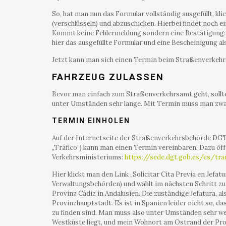
So, hat man nun das Formular vollständig ausgefüllt, kli
(verschlüsseln) und abzuschicken. Hierbei findet noch e
Kommt keine Fehlermeldung sondern eine Bestätigung: G
hier das ausgefüllte Formular und eine Bescheinigung a
Jetzt kann man sich einen Termin beim Straßenverkehr
FAHRZEUG ZULASSEN
Bevor man einfach zum Straßenverkehrsamt geht, sollt
unter Umständen sehr lange. Mit Termin muss man zwar a
TERMIN EINHOLEN
Auf der Internetseite der Straßenverkehrsbehörde DGT 
„Tráfico“) kann man einen Termin vereinbaren. Dazu öf
Verkehrsministeriums:
https://sede.dgt.gob.es/es/tra
Hier klickt man den Link „Solicitar Cita Previa en Jefa
Verwaltungsbehörden) und wählt im nächsten Schritt zunä
Provinz Cádiz in Andalusien. Die zuständige Jefatura, a
Provinzhauptstadt. Es ist in Spanien leider nicht so, d
zu finden sind. Man muss also unter Umständen sehr w
Westküste liegt, und mein Wohnort am Ostrand der Prov