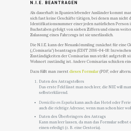
N.I.E. BEANTRAGEN
Als dauerhaft in Spanien lebender Ausländer kommt man 
sich fast keine Geschäfte tätigen, bei denen man nicht d
Identifikationsnummer einer jeden natürlichen Person i
Buchstaben gefolgt von sieben Ziffern und einem weitere
Zulassung eines Fahrzeugs ist sie unerlässlich.
Die N.I.E. kann der Neuankömmling zunächst für eine Gü
(„Comisaría“) beantragen (EDIT 2016-04-18: Inzwischen 
Zuständigkeiten der Comisarías nun strikt aufgeteilt si
Wohnort zuständig ist. Andere Comisarías schicken eine
Dazu füllt man zuerst
dieses Formular
(PDF, oder alterna
Daten des Antragstellers
Das erste Feld lässt man noch leer, die NIE will ma
selbsterklärend.
Domicilio en España
kann auch das Hotel oder Feri
auch die richtige Adresse, wenn man schon hier woh
Daten des Überbringers des Antrags
Kann man leer lassen, da man das Formular selbst e
einen erledigt (z. B. eine Gestoría).