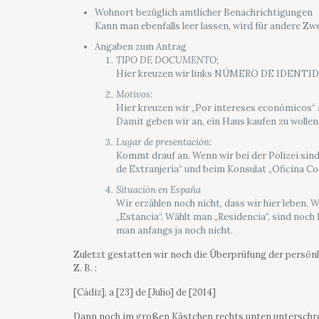
Wohnort bezüglich amtlicher Benachrichtigungen
Kann man ebenfalls leer lassen, wird für andere Zw
Angaben zum Antrag
TIPO DE DOCUMENTO
;
Hier kreuzen wir links NÚMERO DE IDENTIDA
Motivos
:
Hier kreuzen wir „Por intereses económicos“ an
Damit geben wir an, ein Haus kaufen zu wollen
Lugar de presentación
:
Kommt drauf an. Wenn wir bei der Polizei sind
de Extranjería“ und beim Konsulat „Oficina Con
Situación en España
Wir erzählen noch nicht, dass wir hier leben. 
„Estancia“. Wählt man „Residencia“, sind noch 
man anfangs ja noch nicht.
Zuletzt gestatten wir noch die Überprüfung der persönl
Z. B. :
[Cádiz], a [23] de [Julio] de [2014]
Dann noch im großen Kästchen rechts unten unterschrei