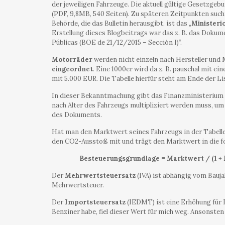
der jeweiligen Fahrzeuge. Die aktuell gültige Gesetzgeb
(PDF, 9,8MB, 540 Seiten). Zu späteren Zeitpunkten suc
Behörde, die das Bulletin herausgibt, ist das „
Ministeri
Erstellung dieses Blogbeitrags war das z. B. das Doku
Públicas (BOE de 21/12/2015 – Sección I)“.
Motorräder
werden nicht einzeln nach Hersteller und 
eingeordnet
. Eine 1000er wird da z. B. pauschal mit e
mit 5.000 EUR. Die Tabelle hierfür steht am Ende der Lis
In dieser Bekanntmachung gibt das Finanzministerium a
nach Alter des Fahrzeugs multipliziert werden muss, um 
des Dokuments.
Hat man den Marktwert seines Fahrzeugs in der Tabelle 
den CO2-Ausstoß mit und trägt den Marktwert in die fo
Besteuerungsgrundlage = Marktwert / (1 +
Der
Mehrwertsteuersatz
(IVA) ist abhängig vom Baujah
Mehrwertsteuer.
Der
Importsteuersatz
(IEDMT) ist eine Erhöhung für 
Benziner habe, fiel dieser Wert für mich weg. Ansonste