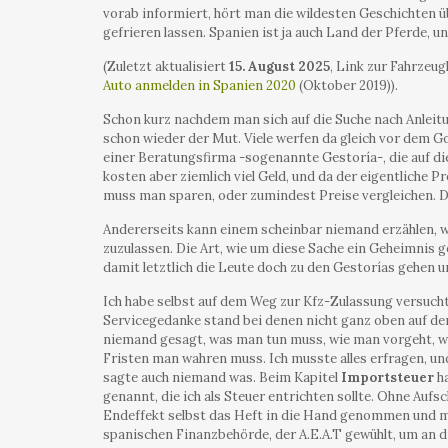
vorab informiert, hört man die wildesten Geschichten üb
gefrieren lassen. Spanien ist ja auch Land der Pferde, 
(Zuletzt aktualisiert
15. August 2025
, Link zur Fahrzeug
Auto anmelden in Spanien 2020
(Oktober 2019)).
Schon kurz nachdem man sich auf die Suche nach Anleitu
schon wieder der Mut. Viele werfen da gleich vor dem G
einer Beratungsfirma -sogenannte Gestoría-, die auf di
kosten aber ziemlich viel Geld, und da der eigentliche 
muss man sparen, oder zumindest Preise vergleichen. D
Andererseits kann einem scheinbar niemand erzählen, w
zuzulassen. Die Art, wie um diese Sache ein Geheimnis ge
damit letztlich die Leute doch zu den Gestorías gehen u
Ich habe selbst auf dem Weg zur Kfz-Zulassung versucht,
Servicegedanke stand bei denen nicht ganz oben auf der
niemand gesagt, was man tun muss, wie man vorgeht, w
Fristen man wahren muss. Ich musste alles erfragen, und
sagte auch niemand was. Beim Kapitel
Importsteuer
ha
genannt, die ich als Steuer entrichten sollte. Ohne Aufs
Endeffekt selbst das Heft in die Hand genommen und mi
spanischen Finanzbehörde, der A.E.A.T gewühlt, um an 