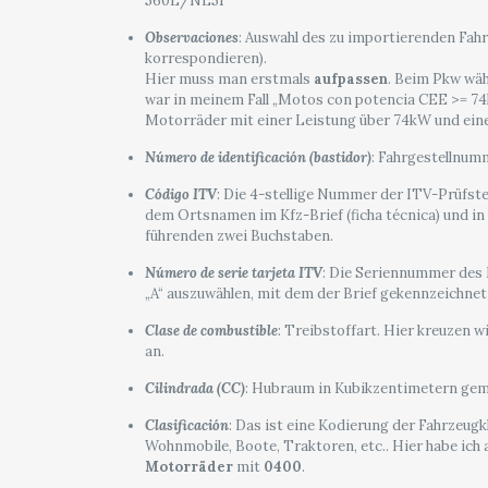
560L/NL51“
Observaciones
: Auswahl des zu importierenden Fahr
korrespondieren).
Hier muss man erstmals
aufpassen
. Beim Pkw wäh
war in meinem Fall „Motos con potencia CEE >= 74
Motorräder mit einer Leistung über 74kW und ein
Número de identificación (bastidor)
: Fahrgestellnum
Código ITV
: Die 4-stellige Nummer der ITV-Prüfstel
dem Ortsnamen im Kfz-Brief (ficha técnica) und in
führenden zwei Buchstaben.
Número de serie tarjeta ITV
: Die Seriennummer des K
„A“ auszuwählen, mit dem der Brief gekennzeichnet 
Clase de combustible
: Treibstoffart. Hier kreuzen w
an.
Cilindrada (CC)
: Hubraum in Kubikzentimetern gemä
Clasificación
: Das ist eine Kodierung der Fahrzeugk
Wohnmobile, Boote, Traktoren, etc.. Hier habe ich
Motorräder
mit
0400
.