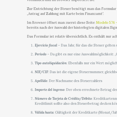
Zur Entrichtung der Steuer benötigt man das Formular 
„Antrag auf Zahlung mit Karte beim Finanzamt“.
Im Browser öffnet man zuerst diese Seite:
Modelo 576 –
bereits nach der Auswahl der hinterlegten digitalen Sign
Das Formular ist relativ übersichtlich. Es enthält nur ach
Ejercicio fiscal
– Das Jahr, für das die Steuer gelten so
Periodo
– Da gibt es nur eine Auswahlmöglichkeit: „
Tipo autoliquidación
: Ebenfalls nur ein Wert möglich
NIF/CIF
: Das ist die eigene Steuernummer, gleich
Apellido
: Der Nachname des Steuerzahlers
Importe del ingreso
: Der oben errechnete Betrag der
Número de Tarjeta de Crédito/Débito
: Kreditkarten
Kreditlimit sollte also den Steuerbetrag decken kö
Válida hasta
: Gültigkeit der Kreditkarte (Monat/Jah