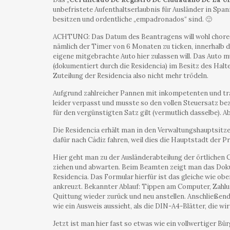
unbefristete Aufenthaltserlaubnis für Ausländer in Span
besitzen und ordentliche „empadronados“ sind. 🙂
ACHTUNG: Das Datum des Beantragens will wohl choreo
nämlich der Timer von 6 Monaten zu ticken, innerhalb 
eigene mitgebrachte Auto hier zulassen will. Das Aut
(dokumentiert durch die Residencia) im Besitz des Halte
Zuteilung der Residencia also nicht mehr trödeln.
Aufgrund zahlreicher Pannen mit inkompetenten und tra
leider verpasst und musste so den vollen Steuersatz be
für den vergünstigten Satz gilt (vermutlich dasselbe). 
Die Residencia erhält man in den Verwaltungshauptsitze
dafür nach Cádiz fahren, weil dies die Hauptstadt der Prov
Hier geht man zu der Ausländerabteilung der örtlichen 
ziehen und abwarten. Beim Beamten zeigt man das Dok
Residencia. Das Formular hierfür ist das gleiche wie oben
ankreuzt. Bekannter Ablauf: Tippen am Computer, Zahlun
Quittung wieder zurück und neu anstellen. Anschließend
wie ein Ausweis aussieht, als die DIN-A4-Blätter, die wi
Jetzt ist man hier fast so etwas wie ein vollwertiger Bür