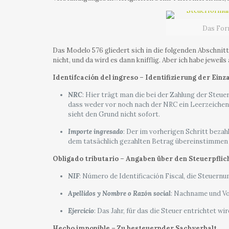
Das For
Das Modelo 576 gliedert sich in die folgenden Abschnitt
nicht, und da wird es dann knifflig. Aber ich habe jewe
Identifcación del ingreso – Identifizierung der Einz
NRC
: Hier trägt man die bei der Zahlung der Steu
dass weder vor noch nach der NRC ein Leerzeichen 
sieht den Grund nicht sofort.
Importe ingresado
: Der im vorherigen Schritt bezahl
dem tatsächlich gezahlten Betrag übereinstimmen
Obligado tributario – Angaben über den Steuerpflic
NIF
: Número de Identificación Fiscal, die Steuern
Apellidos y Nombre o Razón social
: Nachname und V
Ejercicio
: Das Jahr, für das die Steuer entrichtet wir
Hecho imponible – Zu besteuernder Sachverhalt