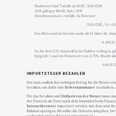
Marktwert laut Tabelle im BOE: 7.500 EUR
2001 gültiger MwSt-Satz: 16%
Dieselsteuersatz: entfällt, da Benziner
7.500 EUR / (1 + 0,
Das Motorrad ist bereits mehr als 12 Jahre alt, dam
6.465.51
Da für den CO2-Ausstoß keine Zahlen vorliegen, gi
Epígrafe 7 und ein Steuersatz von 4,75%. Macht al
646,55 
IMPORTSTEUER BEZAHLEN
Hat man endlich den richtigen Betrag für die Steuer er
bezahlen, um dafür eine
Referenznummer
zu erhalten, 
Für das Bezahlen und
Deklarieren der Steuer
muss man
der Gestoría als Datei nach dem Anmelden beim Finanza
Internetbrowser
importiert werden, mit dem man die D
Rahmen sprengen, die sollte die Gestoría mitgeben. Im w
vorhanden und im Browser importiert ist.