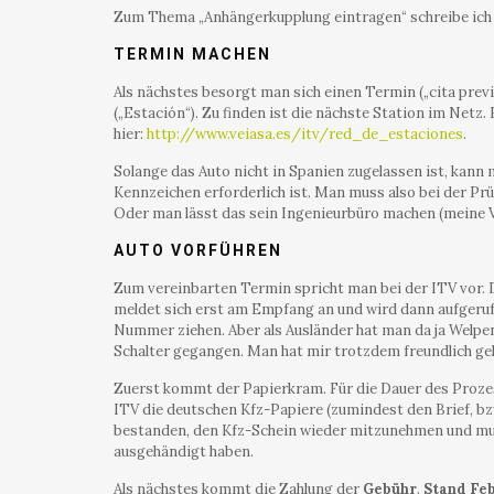
Zum Thema „Anhängerkupplung eintragen“ schreibe ich 
TERMIN MACHEN
Als nächstes besorgt man sich einen Termin („cita previ
(„Estación“). Zu finden ist die nächste Station im Netz. 
hier:
http://www.veiasa.es/itv/red_de_estaciones
.
Solange das Auto nicht in Spanien zugelassen ist, kann
Kennzeichen erforderlich ist. Man muss also bei der Pr
Oder man lässt das sein Ingenieurbüro machen (meine V
AUTO VORFÜHREN
Zum vereinbarten Termin spricht man bei der ITV vor. 
meldet sich erst am Empfang an und wird dann aufgeru
Nummer ziehen. Aber als Ausländer hat man da ja Welpe
Schalter gegangen. Man hat mir trotzdem freundlich ge
Zuerst kommt der Papierkram. Für die Dauer des Prozes
ITV die deutschen Kfz-Papiere (zumindest den Brief, bzw
bestanden, den Kfz-Schein wieder mitzunehmen und muss
ausgehändigt haben.
Als nächstes kommt die Zahlung der
Gebühr
.
Stand Fe