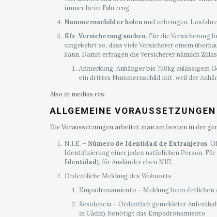
immer beim Fahrzeug.
Nummernschilder holen
und anbringen. Losfahre
Kfz-Versicherung suchen
. Für die Versicherung 
umgekehrt so, dass viele Versicherer einem überh
kann. Damit erfragen die Versicherer nämlich Zul
Anmerkung: Anhänger bis 750kg zulässigem Ges
ein drittes Nummernschild mit, weil der Anhä
Also in medias res:
ALLGEMEINE VORAUSSETZUNGEN
Die Voraussetzungen arbeitet man am besten in der gen
N.I.E. –
Número de Identidad de Extranjeros
. O
Identifizierung einer jeden natürlichen Person. Fü
Identidad
), für Ausländer eben NIE.
Ordentliche Meldung des Wohnorts
Empadronamiento – Meldung beim örtlichen 
Residencia – Ordentlich gemeldeter Aufenthalt
in Cádiz), benötigt das Empadronamiento