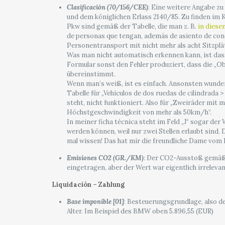
Clasificación (70/156/CEE)
: Eine weitere Angabe 
und dem königlichen Erlass 2140/85. Zu finden im Kfz
Pkw sind gemäß der Tabelle, die man z. B.
in dies
de personas que tengan, además de asiento de co
Personentransport mit nicht mehr als acht Sitzplät
Was man nicht automatisch erkennen kann, ist da
Formular sonst den Fehler produziert, dass die „O
übereinstimmt.
Wenn man’s weiß, ist es einfach. Ansonsten wundert
Tabelle für „Vehículos de dos ruedas de cilindrad
steht, nicht funktioniert. Also für „Zweiräder mi
Höchstgeschwindigkeit von mehr als 50km/h“.
In meiner ficha técnica steht im Feld „J“ sogar der
werden können, weil nur zwei Stellen erlaubt sind. 
mal wissen! Das hat mir die freundliche Dame vom 
Emisiones CO2 (GR./KM)
: Der CO2-Ausstoß gemäß
eingetragen, aber der Wert war eigentlich irrelevan
Liquidación – Zahlung
Base imponible [01]
: Besteuerungsgrundlage, also d
Alter. Im Beispiel des BMW oben 5.896,55 (EUR)