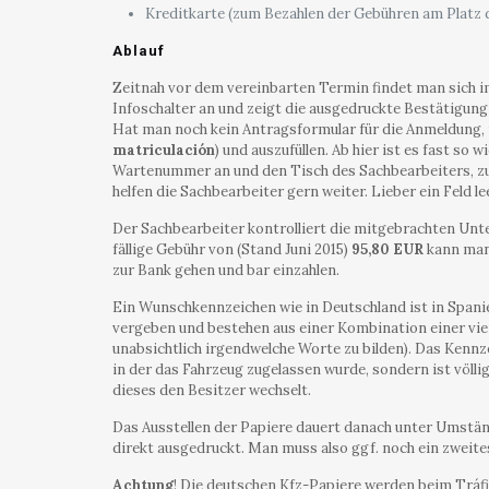
Kreditkarte (zum Bezahlen der Gebühren am Platz 
Ablauf
Zeitnah vor dem vereinbarten Termin findet man sich 
Infoschalter an und zeigt die ausgedruckte Bestätigun
Hat man noch kein Antragsformular für die Anmeldung, is
matriculación
) und auszufüllen. Ab hier ist es fast so 
Wartenummer an und den Tisch des Sachbearbeiters, zu
helfen die Sachbearbeiter gern weiter. Lieber ein Feld le
Der Sachbearbeiter kontrolliert die mitgebrachten Unt
fällige Gebühr von (Stand Juni 2015)
95,80 EUR
kann man 
zur Bank gehen und bar einzahlen.
Ein Wunschkennzeichen wie in Deutschland ist in Spanie
vergeben und bestehen aus einer Kombination einer viers
unabsichtlich irgendwelche Worte zu bilden). Das Kennz
in der das Fahrzeug zugelassen wurde, sondern ist völl
dieses den Besitzer wechselt.
Das Ausstellen der Papiere dauert danach unter Umstän
direkt ausgedruckt. Man muss also ggf. noch ein zweit
Achtung
! Die deutschen Kfz-Papiere werden beim Tráfi