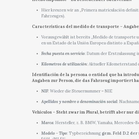
Hier kreuzen wir an „Primera matriculación defini
Fahrzeuges).
Características del medido de transporte – Angab
Vorausgewählt ist bereits „Medido de transporte u
en un Estado de la Unión Europea distinto a España
Fecha puesta en servicio
: Datum der Erstzulassung 
Kilometros de utilización
: Aktueller Kilometerstand
Identifiación de la persona o entidad que ha introduc
Angaben zur Person, die das Fahrzeug importiert ha
NIF
: Wieder die Steuernummer = NIE
Apellidos y nombre o denominación social
: Nachnam
Vehículos – Steht zwar im Plural, betrifft aber nur
Marca
: Hersteller, z. B. BMW, Yamaha, Mercedes-Be
Modelo
– Tipo
: Typbezeichnung
gem. Feld D.2 der 