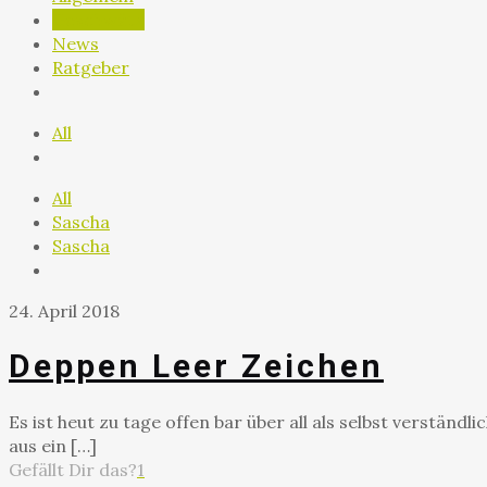
Geschwätz
News
Ratgeber
All
All
Sascha
Sascha
24. April 2018
Deppen Leer Zeichen
Es ist heut zu tage offen bar über all als selbst verstä
aus ein
[…]
Gefällt Dir das?
1