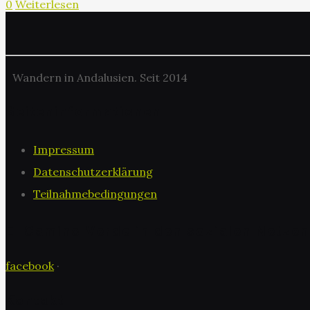
0
Weiterlesen
Wandern in Andalusien. Seit 2014
Seiteninformationen
Impressum
Datenschutzerklärung
Teilnahmebedingungen
El Camino Verde in den sozialen Netzen
facebook
·
Kontakt